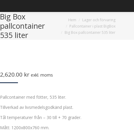
Big Box
Du är här:
Hem
Lager och förvaring
pallcontainer
Pallcontainer i plast BigBox
Big Box pallcontainer 535 liter
535 liter
2,620.00
kr
exkl. moms
Pallcontainer med fötter, 535 liter.
Tillverkad av livsmedelsgodkänd plast.
Tål temperaturer från – 30 till + 70 grader.
Mått: 1200x800x760 mm.