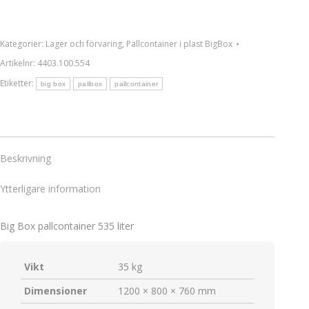
Kategorier:
Lager och förvaring
,
Pallcontainer i plast BigBox
Artikelnr:
4403.100.554
Etiketter:
big box
pallbox
pallcontainer
Beskrivning
Ytterligare information
Big Box pallcontainer 535 liter
Vikt
35 kg
Dimensioner
1200 × 800 × 760 mm