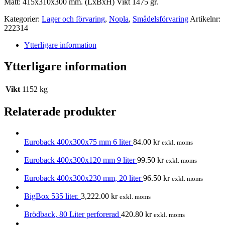
Mått: 415x310x300 mm. (LxBxH) Vikt 1475 gr.
Kategorier:
Lager och förvaring
,
Nopla
,
Smådelsförvaring
Artikelnr:
222314
Ytterligare information
Ytterligare information
Vikt
1152 kg
Relaterade produkter
Euroback 400x300x75 mm 6 liter
84.00
kr
exkl. moms
Euroback 400x300x120 mm 9 liter
99.50
kr
exkl. moms
Euroback 400x300x230 mm, 20 liter
96.50
kr
exkl. moms
BigBox 535 liter.
3,222.00
kr
exkl. moms
Brödback, 80 Liter perforerad
420.80
kr
exkl. moms