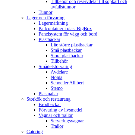
Tillbehör och reservdelar till sopkärl och
avfallstunnor
Tunnor
Lager och förvaring
Lagermärkning
Pallcontainer i plast BigBox
Panelsystem för vägg och bord
Plastbackar
Lite större plastbackar
Små plastbackar
Stora plastbackar
Tillbehör
Smådelsförvaring
Avdelare
Nopla
Schoeller Allibert
Stemo
Plastpallar
Storkök och restaurang
Brödbackar
Förvaring av livsmedel
Vagnar och trallor
Serveringsvagnar
Trallor
Catering