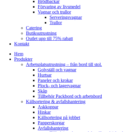
Brödbackar
Förvaring av livsmedel
Vagnar och trallor
Serveringsvagnar
Trallor
Catering
Butiksutrustning
Outlet upp till 75% rabatt
Kontakt
Hem
Produkter
Arbetsplatsutrustning – från bord till stol.
Golvställ och vagnar
Hurtsar
Paneler och krokar
Plock- och lagervagnar
Skåp
Tillbehör Packbord och arbetsbord
Källsortering & avfallshantering
Askkoppar
Hinkar
Källsortering på jobbet
Papperskorgar
Avfallshantering