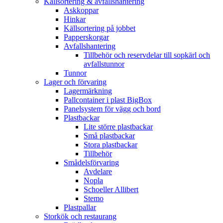
Källsortering & avfallshantering
Askkoppar
Hinkar
Källsortering på jobbet
Papperskorgar
Avfallshantering
Tillbehör och reservdelar till sopkärl och
avfallstunnor
Tunnor
Lager och förvaring
Lagermärkning
Pallcontainer i plast BigBox
Panelsystem för vägg och bord
Plastbackar
Lite större plastbackar
Små plastbackar
Stora plastbackar
Tillbehör
Smådelsförvaring
Avdelare
Nopla
Schoeller Allibert
Stemo
Plastpallar
Storkök och restaurang