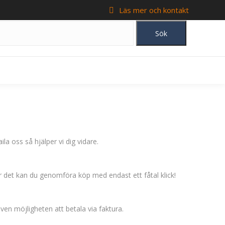
Läs mer och kontakt
la oss så hjälper vi dig vidare.
ter det kan du genomföra köp med endast ett fåtal klick!
ven möjligheten att betala via faktura.