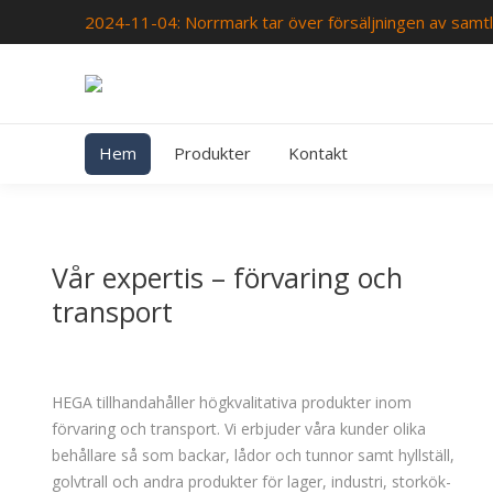
2024-11-04: Norrmark tar över försäljningen av samtl
Hem
Produkter
Kontakt
Vår expertis – förvaring och
transport
HEGA tillhandahåller högkvalitativa produkter inom
förvaring och transport. Vi erbjuder våra kunder olika
behållare så som backar, lådor och tunnor samt hyllställ,
golvtrall och andra produkter för lager, industri, storkök-