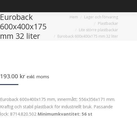
Euroback
Du är här:
Hem
Lager och förvaring
Plastbackar
600x400x175
Lite större plastbackar
mm 32 liter
Euroback 600x400x175 mm 32 liter
193.00
kr
exkl. moms
Euroback 600x400x175 mm, innermått: 556x356x171 mm.
Kraftig och stabil plastback för industriellt bruk. Passande
lock: 8714.820.502
Minimumkvantitet: 56 st