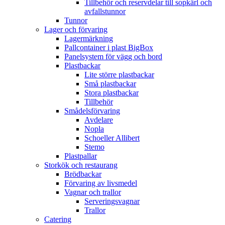
Tillbehör och reservdelar till sopkärl och
avfallstunnor
Tunnor
Lager och förvaring
Lagermärkning
Pallcontainer i plast BigBox
Panelsystem för vägg och bord
Plastbackar
Lite större plastbackar
Små plastbackar
Stora plastbackar
Tillbehör
Smådelsförvaring
Avdelare
Nopla
Schoeller Allibert
Stemo
Plastpallar
Storkök och restaurang
Brödbackar
Förvaring av livsmedel
Vagnar och trallor
Serveringsvagnar
Trallor
Catering