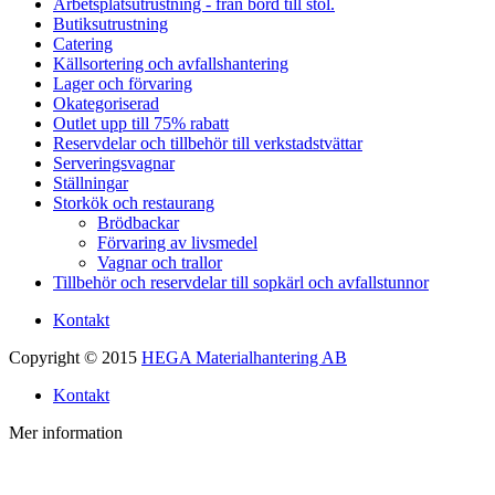
Arbetsplatsutrustning - från bord till stol.
Butiksutrustning
Catering
Källsortering och avfallshantering
Lager och förvaring
Okategoriserad
Outlet upp till 75% rabatt
Reservdelar och tillbehör till verkstadstvättar
Serveringsvagnar
Ställningar
Storkök och restaurang
Brödbackar
Förvaring av livsmedel
Vagnar och trallor
Tillbehör och reservdelar till sopkärl och avfallstunnor
Kontakt
Copyright © 2015
HEGA Materialhantering AB
Kontakt
Mer information