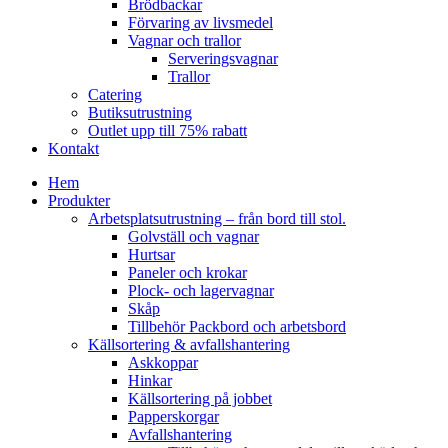
Brödbackar
Förvaring av livsmedel
Vagnar och trallor
Serveringsvagnar
Trallor
Catering
Butiksutrustning
Outlet upp till 75% rabatt
Kontakt
Hem
Produkter
Arbetsplatsutrustning – från bord till stol.
Golvställ och vagnar
Hurtsar
Paneler och krokar
Plock- och lagervagnar
Skåp
Tillbehör Packbord och arbetsbord
Källsortering & avfallshantering
Askkoppar
Hinkar
Källsortering på jobbet
Papperskorgar
Avfallshantering