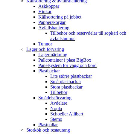
Källsortering & avfallshantering
Askkoppar
Hinkar
Källsortering på jobbet
Papperskorgar
Avfallshantering
Tillbehör och reservdelar till sopkärl och
avfallstunnor
Tunnor
Lager och förvaring
Lagermärkning
Pallcontainer i plast BigBox
Panelsystem för vägg och bord
Plastbackar
Lite större plastbackar
Små plastbackar
Stora plastbackar
Tillbehör
Smådelsförvaring
Avdelare
Nopla
Schoeller Allibert
Stemo
Plastpallar
Storkök och restaurang