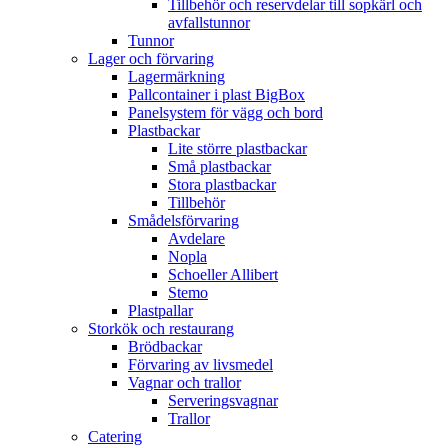
Tillbehör och reservdelar till sopkärl och
avfallstunnor
Tunnor
Lager och förvaring
Lagermärkning
Pallcontainer i plast BigBox
Panelsystem för vägg och bord
Plastbackar
Lite större plastbackar
Små plastbackar
Stora plastbackar
Tillbehör
Smådelsförvaring
Avdelare
Nopla
Schoeller Allibert
Stemo
Plastpallar
Storkök och restaurang
Brödbackar
Förvaring av livsmedel
Vagnar och trallor
Serveringsvagnar
Trallor
Catering