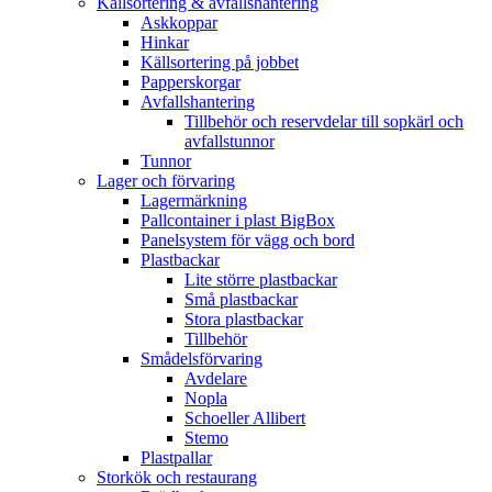
Källsortering & avfallshantering
Askkoppar
Hinkar
Källsortering på jobbet
Papperskorgar
Avfallshantering
Tillbehör och reservdelar till sopkärl och
avfallstunnor
Tunnor
Lager och förvaring
Lagermärkning
Pallcontainer i plast BigBox
Panelsystem för vägg och bord
Plastbackar
Lite större plastbackar
Små plastbackar
Stora plastbackar
Tillbehör
Smådelsförvaring
Avdelare
Nopla
Schoeller Allibert
Stemo
Plastpallar
Storkök och restaurang