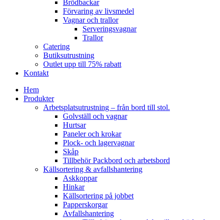
Brödbackar
Förvaring av livsmedel
Vagnar och trallor
Serveringsvagnar
Trallor
Catering
Butiksutrustning
Outlet upp till 75% rabatt
Kontakt
Hem
Produkter
Arbetsplatsutrustning – från bord till stol.
Golvställ och vagnar
Hurtsar
Paneler och krokar
Plock- och lagervagnar
Skåp
Tillbehör Packbord och arbetsbord
Källsortering & avfallshantering
Askkoppar
Hinkar
Källsortering på jobbet
Papperskorgar
Avfallshantering