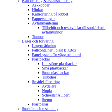
Källsortering & avfallshantering
Askkoppar
Hinkar
Källsortering på jobbet
Papperskorgar
Avfallshantering
Tillbehör och reservdelar till sopkärl och
avfallstunnor
Tunnor
Lager och förvaring
Lagermärkning
Pallcontainer i plast BigBox
Panelsystem för vägg och bord
Plastbackar
Lite större plastbackar
Små plastbackar
Stora plastbackar
Tillbehör
Smådelsförvaring
Avdelare
Nopla
Schoeller Allibert
Stemo
Plastpallar
Storkök och restaurang