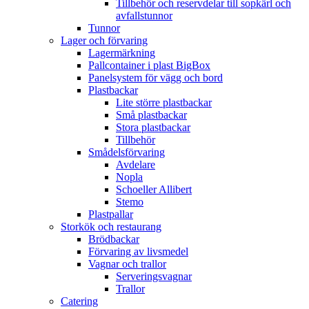
Tillbehör och reservdelar till sopkärl och
avfallstunnor
Tunnor
Lager och förvaring
Lagermärkning
Pallcontainer i plast BigBox
Panelsystem för vägg och bord
Plastbackar
Lite större plastbackar
Små plastbackar
Stora plastbackar
Tillbehör
Smådelsförvaring
Avdelare
Nopla
Schoeller Allibert
Stemo
Plastpallar
Storkök och restaurang
Brödbackar
Förvaring av livsmedel
Vagnar och trallor
Serveringsvagnar
Trallor
Catering