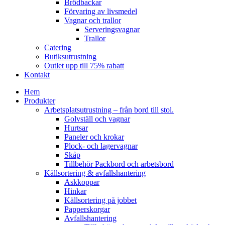
Brödbackar
Förvaring av livsmedel
Vagnar och trallor
Serveringsvagnar
Trallor
Catering
Butiksutrustning
Outlet upp till 75% rabatt
Kontakt
Hem
Produkter
Arbetsplatsutrustning – från bord till stol.
Golvställ och vagnar
Hurtsar
Paneler och krokar
Plock- och lagervagnar
Skåp
Tillbehör Packbord och arbetsbord
Källsortering & avfallshantering
Askkoppar
Hinkar
Källsortering på jobbet
Papperskorgar
Avfallshantering