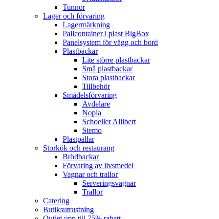
Tunnor
Lager och förvaring
Lagermärkning
Pallcontainer i plast BigBox
Panelsystem för vägg och bord
Plastbackar
Lite större plastbackar
Små plastbackar
Stora plastbackar
Tillbehör
Smådelsförvaring
Avdelare
Nopla
Schoeller Allibert
Stemo
Plastpallar
Storkök och restaurang
Brödbackar
Förvaring av livsmedel
Vagnar och trallor
Serveringsvagnar
Trallor
Catering
Butiksutrustning
Outlet upp till 75% rabatt