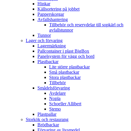
Hinkar
Källsortering på jobbet
Papperskorgar
Avfallshantering
Tillbehör och reservdelar till sopkärl och
avfallstunnor
Tunnor
Lager och förvaring
Lagermärkning
Pallcontainer i plast BigBox
Panelsystem för vägg och bord
Plastbackar
Lite större plastbackar
Små plastbackar
Stora plastbackar
Tillbehör
Smådelsförvaring
Avdelare
Nopla
Schoeller Allibert
Stemo
Plastpallar
Storkök och restaurang
Brödbackar
Förvaring av livsmedel