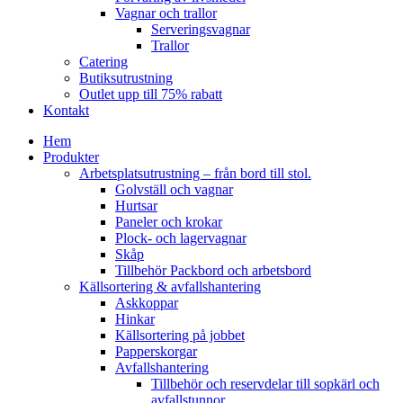
Vagnar och trallor
Serveringsvagnar
Trallor
Catering
Butiksutrustning
Outlet upp till 75% rabatt
Kontakt
Hem
Produkter
Arbetsplatsutrustning – från bord till stol.
Golvställ och vagnar
Hurtsar
Paneler och krokar
Plock- och lagervagnar
Skåp
Tillbehör Packbord och arbetsbord
Källsortering & avfallshantering
Askkoppar
Hinkar
Källsortering på jobbet
Papperskorgar
Avfallshantering
Tillbehör och reservdelar till sopkärl och
avfallstunnor