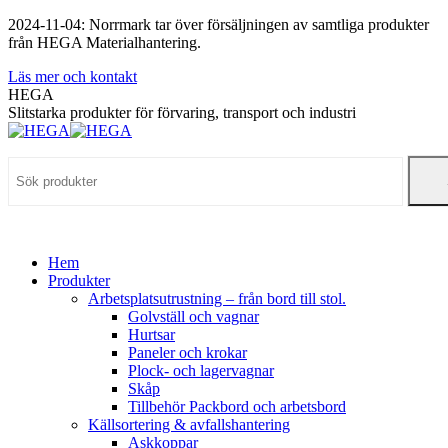
Skip
2024-11-04: Norrmark tar över försäljningen av samtliga produkter
to
från HEGA Materialhantering.
content
Läs mer och kontakt
HEGA
Slitstarka produkter för förvaring, transport och industri
Hem
Produkter
Arbetsplatsutrustning – från bord till stol.
Golvställ och vagnar
Hurtsar
Paneler och krokar
Plock- och lagervagnar
Skåp
Tillbehör Packbord och arbetsbord
Källsortering & avfallshantering
Askkoppar