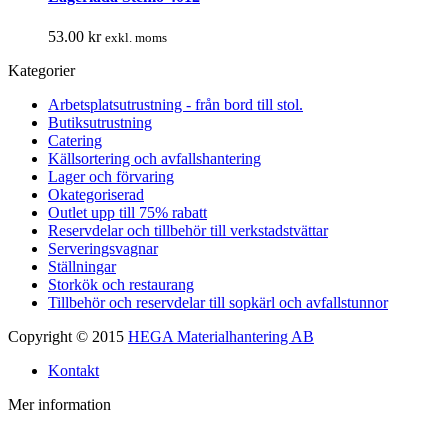
53.00
kr
exkl. moms
Den
Kategorier
här
produkten
Arbetsplatsutrustning - från bord till stol.
har
Butiksutrustning
flera
Catering
varianter.
Källsortering och avfallshantering
De
Lager och förvaring
olika
Okategoriserad
alternativen
Outlet upp till 75% rabatt
kan
Reservdelar och tillbehör till verkstadstvättar
väljas
Serveringsvagnar
på
Ställningar
produktsidan
Storkök och restaurang
Tillbehör och reservdelar till sopkärl och avfallstunnor
Copyright © 2015
HEGA Materialhantering AB
Kontakt
Mer information
t