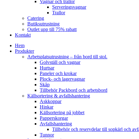
Vagnar och trallor
Serveringsvagnar
Trallor
Catering
Butiksutrustning
Outlet upp till 75% rabatt
Kontakt
Hem
Produkter
Arbetsplatsutrustning – från bord till stol.
Golvställ och vagnar
Hurtsar
Paneler och krokar
Plock- och lagervagnar
Skåp
Tillbehör Packbord och arbetsbord
Källsortering & avfallshantering
Askkoppar
Hinkar
Källsortering på jobbet
Papperskorgar
Avfallshantering
Tillbehör och reservdelar till sopkärl och avf
Tunnor