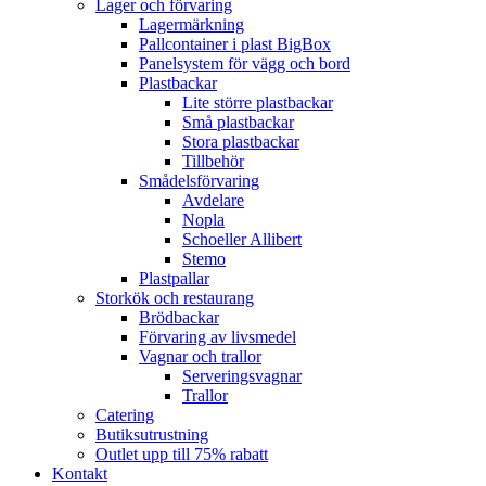
Lager och förvaring
Lagermärkning
Pallcontainer i plast BigBox
Panelsystem för vägg och bord
Plastbackar
Lite större plastbackar
Små plastbackar
Stora plastbackar
Tillbehör
Smådelsförvaring
Avdelare
Nopla
Schoeller Allibert
Stemo
Plastpallar
Storkök och restaurang
Brödbackar
Förvaring av livsmedel
Vagnar och trallor
Serveringsvagnar
Trallor
Catering
Butiksutrustning
Outlet upp till 75% rabatt
Kontakt