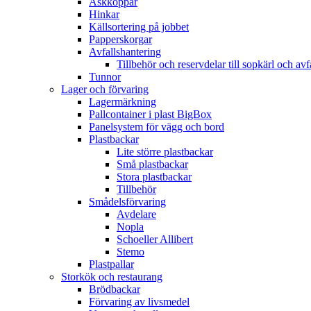
Askkoppar
Hinkar
Källsortering på jobbet
Papperskorgar
Avfallshantering
Tillbehör och reservdelar till sopkärl och avf
Tunnor
Lager och förvaring
Lagermärkning
Pallcontainer i plast BigBox
Panelsystem för vägg och bord
Plastbackar
Lite större plastbackar
Små plastbackar
Stora plastbackar
Tillbehör
Smådelsförvaring
Avdelare
Nopla
Schoeller Allibert
Stemo
Plastpallar
Storkök och restaurang
Brödbackar
Förvaring av livsmedel