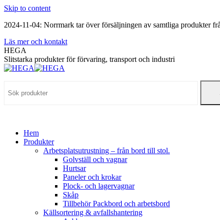
Skip to content
2024-11-04: Norrmark tar över försäljningen av samtliga produkter 
Läs mer och kontakt
HEGA
Slitstarka produkter för förvaring, transport och industri
Hem
Produkter
Arbetsplatsutrustning – från bord till stol.
Golvställ och vagnar
Hurtsar
Paneler och krokar
Plock- och lagervagnar
Skåp
Tillbehör Packbord och arbetsbord
Källsortering & avfallshantering