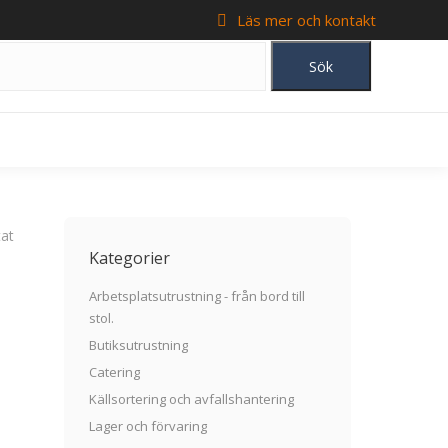
Läs mer och kontakt
tat
Kategorier
Arbetsplatsutrustning - från bord till
stol.
Butiksutrustning
Catering
Källsortering och avfallshantering
Lager och förvaring