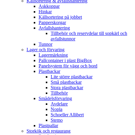
Källsortering & avfallshantering
Askkoppar
Hinkar
Källsortering på jobbet
Papperskorgar
Avfallshantering
Tillbehör och reservdelar till sopkärl och
avfallstunnor
Tunnor
Lager och förvaring
Lagermärkning
Pallcontainer i plast BigBox
Panelsystem för vägg och bord
Plastbackar
Lite större plastbackar
Små plastbackar
Stora plastbackar
Tillbehör
Smådelsförvaring
Avdelare
Nopla
Schoeller Allibert
Stemo
Plastpallar
Storkök och restaurang