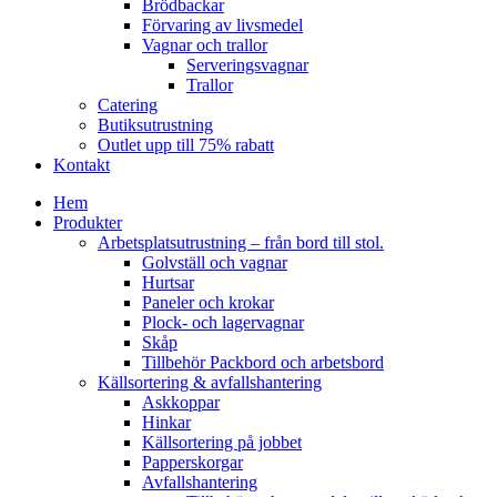
Brödbackar
Förvaring av livsmedel
Vagnar och trallor
Serveringsvagnar
Trallor
Catering
Butiksutrustning
Outlet upp till 75% rabatt
Kontakt
Hem
Produkter
Arbetsplatsutrustning – från bord till stol.
Golvställ och vagnar
Hurtsar
Paneler och krokar
Plock- och lagervagnar
Skåp
Tillbehör Packbord och arbetsbord
Källsortering & avfallshantering
Askkoppar
Hinkar
Källsortering på jobbet
Papperskorgar
Avfallshantering