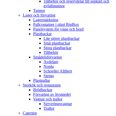
Tillbehör och reservdelar till sopkärl och
avfallstunnor
Tunnor
Lager och förvaring
Lagermärkning
Pallcontainer i plast BigBox
Panelsystem för vägg och bord
Plastbackar
Lite större plastbackar
Små plastbackar
Stora plastbackar
Tillbehör
Smådelsförvaring
Avdelare
Nopla
Schoeller Allibert
Stemo
Plastpallar
Storkök och restaurang
Brödbackar
Förvaring av livsmedel
Vagnar och trallor
Serveringsvagnar
Trallor
Catering