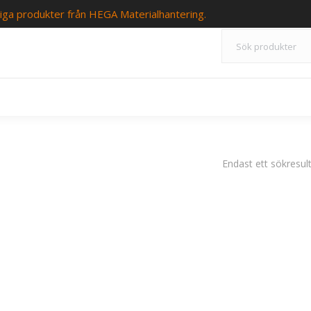
iga produkter från HEGA Materialhantering.
Endast ett sökresul