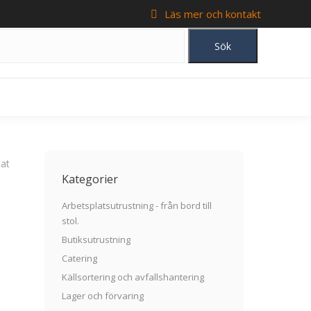
Läs mer och kontakt
tat
Kategorier
Arbetsplatsutrustning - från bord till
stol.
Butiksutrustning
Catering
Källsortering och avfallshantering
Lager och förvaring