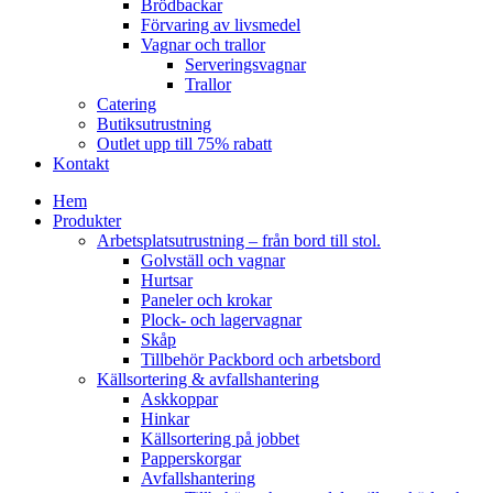
Brödbackar
Förvaring av livsmedel
Vagnar och trallor
Serveringsvagnar
Trallor
Catering
Butiksutrustning
Outlet upp till 75% rabatt
Kontakt
Hem
Produkter
Arbetsplatsutrustning – från bord till stol.
Golvställ och vagnar
Hurtsar
Paneler och krokar
Plock- och lagervagnar
Skåp
Tillbehör Packbord och arbetsbord
Källsortering & avfallshantering
Askkoppar
Hinkar
Källsortering på jobbet
Papperskorgar
Avfallshantering