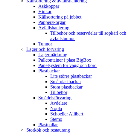
Källsortering & avfallshantering
Askkoppar
Hinkar
Källsortering på jobbet
Papperskorgar
Avfallshantering
Tillbehör och reservdelar till sopkärl och
avfallstunnor
Tunnor
Lager och förvaring
Lagermärkning
Pallcontainer i plast BigBox
Panelsystem för vägg och bord
Plastbackar
Lite större plastbackar
Små plastbackar
Stora plastbackar
Tillbehör
Smådelsförvaring
Avdelare
Nopla
Schoeller Allibert
Stemo
Plastpallar
Storkök och restaurang