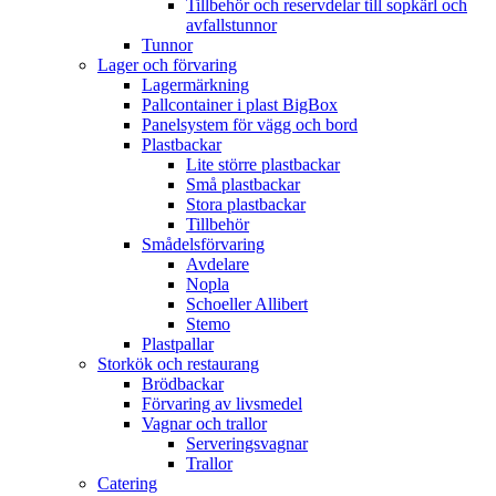
Tillbehör och reservdelar till sopkärl och
avfallstunnor
Tunnor
Lager och förvaring
Lagermärkning
Pallcontainer i plast BigBox
Panelsystem för vägg och bord
Plastbackar
Lite större plastbackar
Små plastbackar
Stora plastbackar
Tillbehör
Smådelsförvaring
Avdelare
Nopla
Schoeller Allibert
Stemo
Plastpallar
Storkök och restaurang
Brödbackar
Förvaring av livsmedel
Vagnar och trallor
Serveringsvagnar
Trallor
Catering