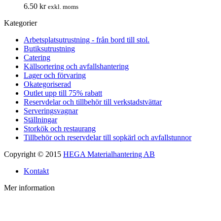
6.50
kr
exkl. moms
Kategorier
Arbetsplatsutrustning - från bord till stol.
Butiksutrustning
Catering
Källsortering och avfallshantering
Lager och förvaring
Okategoriserad
Outlet upp till 75% rabatt
Reservdelar och tillbehör till verkstadstvättar
Serveringsvagnar
Ställningar
Storkök och restaurang
Tillbehör och reservdelar till sopkärl och avfallstunnor
Copyright © 2015
HEGA Materialhantering AB
Kontakt
Mer information