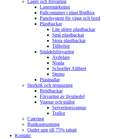
Lager och förvaring
Lagermärkning
Pallcontainer i plast BigBox
Panelsystem för vägg och bord
Plastbackar
Lite större plastbackar
Små plastbackar
Stora plastbackar
Tillbehör
Smådelsförvaring
Avdelare
Nopla
Schoeller Allibert
Stemo
Plastpallar
Storkök och restaurang
Brödbackar
Förvaring av livsmedel
Vagnar och trallor
Serveringsvagnar
Trallor
Catering
Butiksutrustning
Outlet upp till 75% rabatt
Kontakt