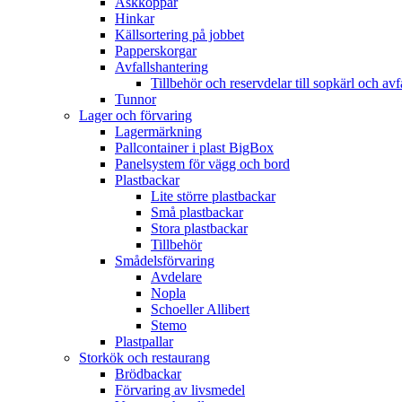
Askkoppar
Hinkar
Källsortering på jobbet
Papperskorgar
Avfallshantering
Tillbehör och reservdelar till sopkärl och avf
Tunnor
Lager och förvaring
Lagermärkning
Pallcontainer i plast BigBox
Panelsystem för vägg och bord
Plastbackar
Lite större plastbackar
Små plastbackar
Stora plastbackar
Tillbehör
Smådelsförvaring
Avdelare
Nopla
Schoeller Allibert
Stemo
Plastpallar
Storkök och restaurang
Brödbackar
Förvaring av livsmedel