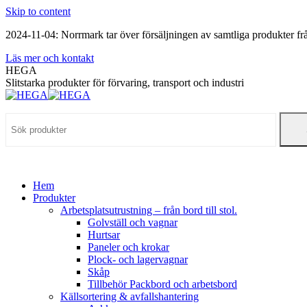
Skip to content
2024-11-04: Norrmark tar över försäljningen av samtliga produkter 
Läs mer och kontakt
HEGA
Slitstarka produkter för förvaring, transport och industri
Hem
Produkter
Arbetsplatsutrustning – från bord till stol.
Golvställ och vagnar
Hurtsar
Paneler och krokar
Plock- och lagervagnar
Skåp
Tillbehör Packbord och arbetsbord
Källsortering & avfallshantering