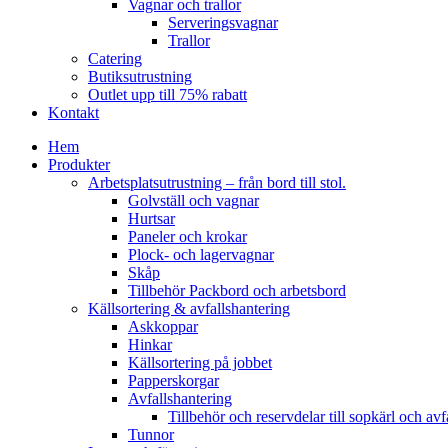
Vagnar och trallor
Serveringsvagnar
Trallor
Catering
Butiksutrustning
Outlet upp till 75% rabatt
Kontakt
Hem
Produkter
Arbetsplatsutrustning – från bord till stol.
Golvställ och vagnar
Hurtsar
Paneler och krokar
Plock- och lagervagnar
Skåp
Tillbehör Packbord och arbetsbord
Källsortering & avfallshantering
Askkoppar
Hinkar
Källsortering på jobbet
Papperskorgar
Avfallshantering
Tillbehör och reservdelar till sopkärl och avf
Tunnor