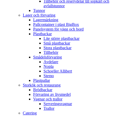
Tillbehör och reservdelar till sopkärl och
avfallstunnor
Tunnor
Lager och förvaring
Lagermärkning
Pallcontainer i plast BigBox
Panelsystem för vägg och bord
Plastbackar
Lite större plastbackar
Små plastbackar
Stora plastbackar
Tillbehör
Smådelsförvaring
Avdelare
Nopla
Schoeller Allibert
Stemo
Plastpallar
Storkök och restaurang
Brödbackar
Förvaring av livsmedel
Vagnar och trallor
Serveringsvagnar
Trallor
Catering