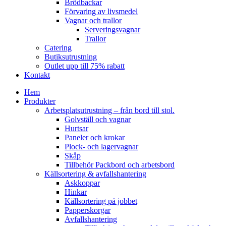
Brödbackar
Förvaring av livsmedel
Vagnar och trallor
Serveringsvagnar
Trallor
Catering
Butiksutrustning
Outlet upp till 75% rabatt
Kontakt
Hem
Produkter
Arbetsplatsutrustning – från bord till stol.
Golvställ och vagnar
Hurtsar
Paneler och krokar
Plock- och lagervagnar
Skåp
Tillbehör Packbord och arbetsbord
Källsortering & avfallshantering
Askkoppar
Hinkar
Källsortering på jobbet
Papperskorgar
Avfallshantering