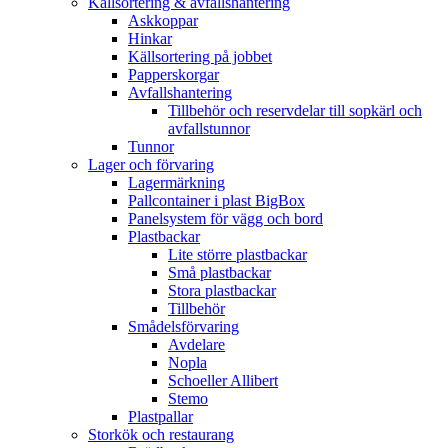
Källsortering & avfallshantering
Askkoppar
Hinkar
Källsortering på jobbet
Papperskorgar
Avfallshantering
Tillbehör och reservdelar till sopkärl och
avfallstunnor
Tunnor
Lager och förvaring
Lagermärkning
Pallcontainer i plast BigBox
Panelsystem för vägg och bord
Plastbackar
Lite större plastbackar
Små plastbackar
Stora plastbackar
Tillbehör
Smådelsförvaring
Avdelare
Nopla
Schoeller Allibert
Stemo
Plastpallar
Storkök och restaurang