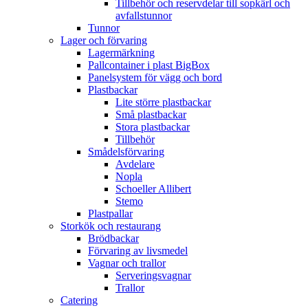
Tillbehör och reservdelar till sopkärl och
avfallstunnor
Tunnor
Lager och förvaring
Lagermärkning
Pallcontainer i plast BigBox
Panelsystem för vägg och bord
Plastbackar
Lite större plastbackar
Små plastbackar
Stora plastbackar
Tillbehör
Smådelsförvaring
Avdelare
Nopla
Schoeller Allibert
Stemo
Plastpallar
Storkök och restaurang
Brödbackar
Förvaring av livsmedel
Vagnar och trallor
Serveringsvagnar
Trallor
Catering