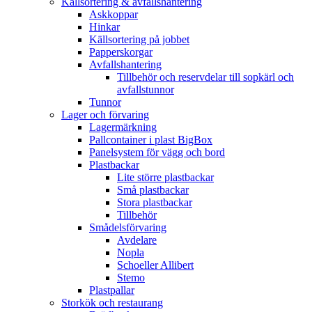
Källsortering & avfallshantering
Askkoppar
Hinkar
Källsortering på jobbet
Papperskorgar
Avfallshantering
Tillbehör och reservdelar till sopkärl och
avfallstunnor
Tunnor
Lager och förvaring
Lagermärkning
Pallcontainer i plast BigBox
Panelsystem för vägg och bord
Plastbackar
Lite större plastbackar
Små plastbackar
Stora plastbackar
Tillbehör
Smådelsförvaring
Avdelare
Nopla
Schoeller Allibert
Stemo
Plastpallar
Storkök och restaurang