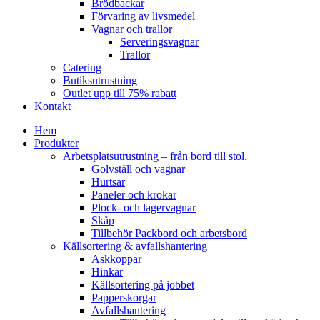
Brödbackar
Förvaring av livsmedel
Vagnar och trallor
Serveringsvagnar
Trallor
Catering
Butiksutrustning
Outlet upp till 75% rabatt
Kontakt
Hem
Produkter
Arbetsplatsutrustning – från bord till stol.
Golvställ och vagnar
Hurtsar
Paneler och krokar
Plock- och lagervagnar
Skåp
Tillbehör Packbord och arbetsbord
Källsortering & avfallshantering
Askkoppar
Hinkar
Källsortering på jobbet
Papperskorgar
Avfallshantering