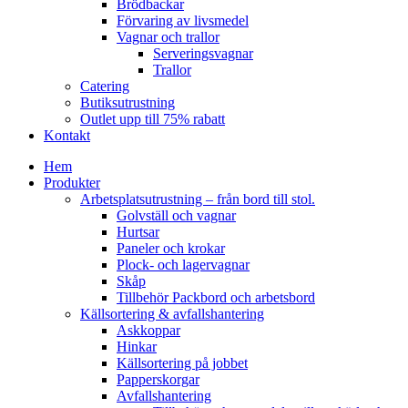
Brödbackar
Förvaring av livsmedel
Vagnar och trallor
Serveringsvagnar
Trallor
Catering
Butiksutrustning
Outlet upp till 75% rabatt
Kontakt
Hem
Produkter
Arbetsplatsutrustning – från bord till stol.
Golvställ och vagnar
Hurtsar
Paneler och krokar
Plock- och lagervagnar
Skåp
Tillbehör Packbord och arbetsbord
Källsortering & avfallshantering
Askkoppar
Hinkar
Källsortering på jobbet
Papperskorgar
Avfallshantering