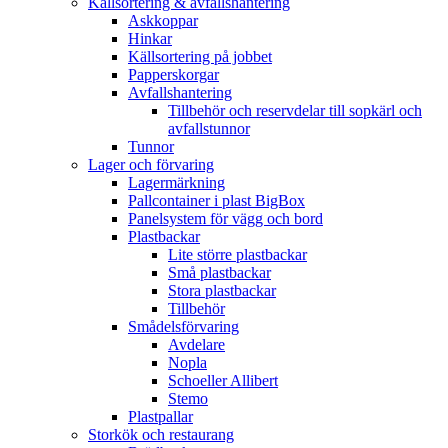
Källsortering & avfallshantering
Askkoppar
Hinkar
Källsortering på jobbet
Papperskorgar
Avfallshantering
Tillbehör och reservdelar till sopkärl och
avfallstunnor
Tunnor
Lager och förvaring
Lagermärkning
Pallcontainer i plast BigBox
Panelsystem för vägg och bord
Plastbackar
Lite större plastbackar
Små plastbackar
Stora plastbackar
Tillbehör
Smådelsförvaring
Avdelare
Nopla
Schoeller Allibert
Stemo
Plastpallar
Storkök och restaurang