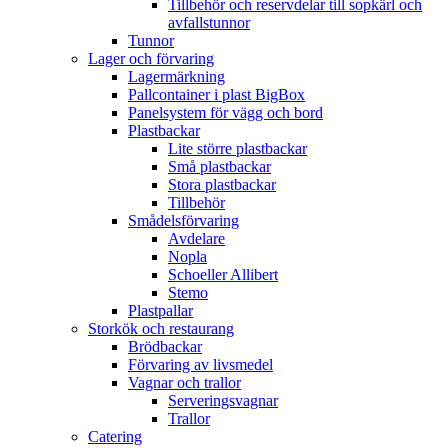
Tillbehör och reservdelar till sopkärl och
avfallstunnor
Tunnor
Lager och förvaring
Lagermärkning
Pallcontainer i plast BigBox
Panelsystem för vägg och bord
Plastbackar
Lite större plastbackar
Små plastbackar
Stora plastbackar
Tillbehör
Smådelsförvaring
Avdelare
Nopla
Schoeller Allibert
Stemo
Plastpallar
Storkök och restaurang
Brödbackar
Förvaring av livsmedel
Vagnar och trallor
Serveringsvagnar
Trallor
Catering