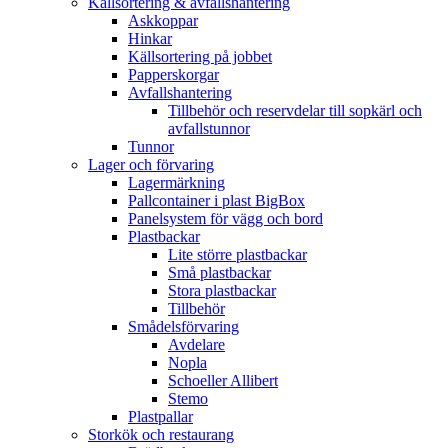
Källsortering & avfallshantering
Askkoppar
Hinkar
Källsortering på jobbet
Papperskorgar
Avfallshantering
Tillbehör och reservdelar till sopkärl och
avfallstunnor
Tunnor
Lager och förvaring
Lagermärkning
Pallcontainer i plast BigBox
Panelsystem för vägg och bord
Plastbackar
Lite större plastbackar
Små plastbackar
Stora plastbackar
Tillbehör
Smådelsförvaring
Avdelare
Nopla
Schoeller Allibert
Stemo
Plastpallar
Storkök och restaurang