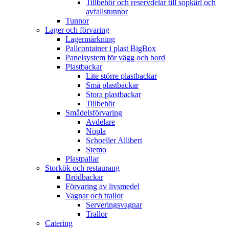
Tillbehör och reservdelar till sopkärl och
avfallstunnor
Tunnor
Lager och förvaring
Lagermärkning
Pallcontainer i plast BigBox
Panelsystem för vägg och bord
Plastbackar
Lite större plastbackar
Små plastbackar
Stora plastbackar
Tillbehör
Smådelsförvaring
Avdelare
Nopla
Schoeller Allibert
Stemo
Plastpallar
Storkök och restaurang
Brödbackar
Förvaring av livsmedel
Vagnar och trallor
Serveringsvagnar
Trallor
Catering