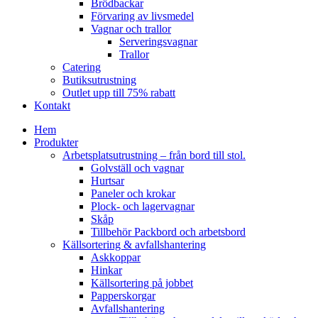
Brödbackar
Förvaring av livsmedel
Vagnar och trallor
Serveringsvagnar
Trallor
Catering
Butiksutrustning
Outlet upp till 75% rabatt
Kontakt
Hem
Produkter
Arbetsplatsutrustning – från bord till stol.
Golvställ och vagnar
Hurtsar
Paneler och krokar
Plock- och lagervagnar
Skåp
Tillbehör Packbord och arbetsbord
Källsortering & avfallshantering
Askkoppar
Hinkar
Källsortering på jobbet
Papperskorgar
Avfallshantering