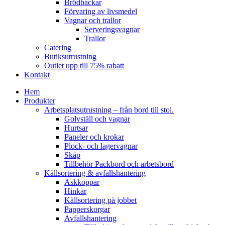
Brödbackar
Förvaring av livsmedel
Vagnar och trallor
Serveringsvagnar
Trallor
Catering
Butiksutrustning
Outlet upp till 75% rabatt
Kontakt
Hem
Produkter
Arbetsplatsutrustning – från bord till stol.
Golvställ och vagnar
Hurtsar
Paneler och krokar
Plock- och lagervagnar
Skåp
Tillbehör Packbord och arbetsbord
Källsortering & avfallshantering
Askkoppar
Hinkar
Källsortering på jobbet
Papperskorgar
Avfallshantering