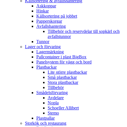
Källsortering & avfallshantering
Askkoppar
Hinkar
Källsortering på jobbet
Papperskorgar
Avfallshantering
Tillbehör och reservdelar till sopkärl och
avfallstunnor
Tunnor
Lager och förvaring
Lagermärkning
Pallcontainer i plast BigBox
Panelsystem för vägg och bord
Plastbackar
Lite större plastbackar
Små plastbackar
Stora plastbackar
Tillbehör
Smådelsförvaring
Avdelare
Nopla
Schoeller Allibert
Stemo
Plastpallar
Storkök och restaurang