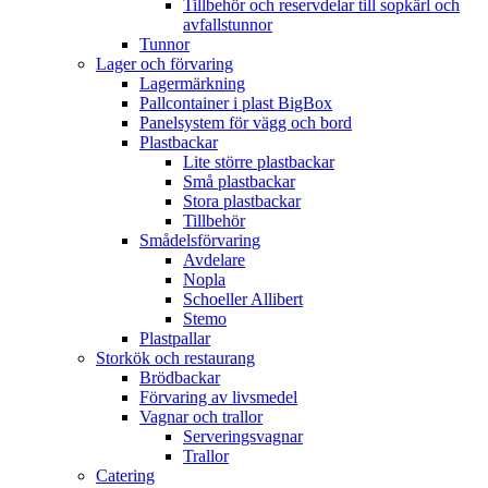
Tillbehör och reservdelar till sopkärl och
avfallstunnor
Tunnor
Lager och förvaring
Lagermärkning
Pallcontainer i plast BigBox
Panelsystem för vägg och bord
Plastbackar
Lite större plastbackar
Små plastbackar
Stora plastbackar
Tillbehör
Smådelsförvaring
Avdelare
Nopla
Schoeller Allibert
Stemo
Plastpallar
Storkök och restaurang
Brödbackar
Förvaring av livsmedel
Vagnar och trallor
Serveringsvagnar
Trallor
Catering