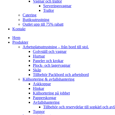
Vagnar och trallor
Serveringsvagnar
Trallor
Catering
Butiksutrustning
Outlet upp till 75% rabatt
Kontakt
Hem
Produkter
Arbetsplatsutrustning – från bord till stol.
Golvställ och vagnar
Hurtsar
Paneler och krokar
Plock- och lagervagnar
Skåp
Tillbehör Packbord och arbetsbord
Källsortering & avfallshantering
Askkoppar
Hinkar
Källsortering på jobbet
Papperskorgar
Avfallshantering
Tillbehör och reservdelar till sopkärl och avf
Tunnor