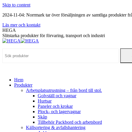
Skip to content
2024-11-04: Norrmark tar över försäljningen av samtliga produkter 
Läs mer och kontakt
HEGA
Slitstarka produkter för förvaring, transport och industri
Hem
Produkter
Arbetsplatsutrustning – från bord till stol.
Golvställ och vagnar
Hurtsar
Paneler och krokar
Plock- och lagervagnar
Skåp
Tillbehör Packbord och arbetsbord
Källsortering & avfallshantering