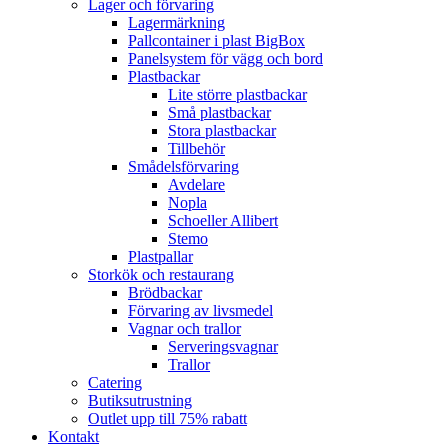
Lager och förvaring
Lagermärkning
Pallcontainer i plast BigBox
Panelsystem för vägg och bord
Plastbackar
Lite större plastbackar
Små plastbackar
Stora plastbackar
Tillbehör
Smådelsförvaring
Avdelare
Nopla
Schoeller Allibert
Stemo
Plastpallar
Storkök och restaurang
Brödbackar
Förvaring av livsmedel
Vagnar och trallor
Serveringsvagnar
Trallor
Catering
Butiksutrustning
Outlet upp till 75% rabatt
Kontakt