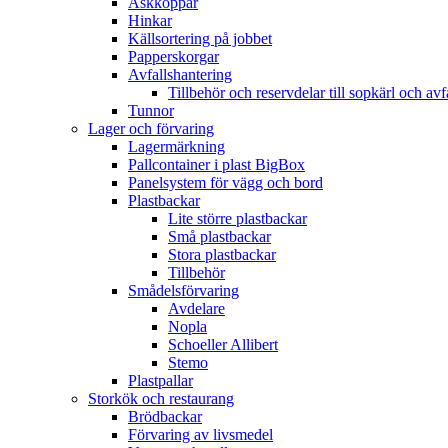
Askkoppar
Hinkar
Källsortering på jobbet
Papperskorgar
Avfallshantering
Tillbehör och reservdelar till sopkärl och avf
Tunnor
Lager och förvaring
Lagermärkning
Pallcontainer i plast BigBox
Panelsystem för vägg och bord
Plastbackar
Lite större plastbackar
Små plastbackar
Stora plastbackar
Tillbehör
Smådelsförvaring
Avdelare
Nopla
Schoeller Allibert
Stemo
Plastpallar
Storkök och restaurang
Brödbackar
Förvaring av livsmedel