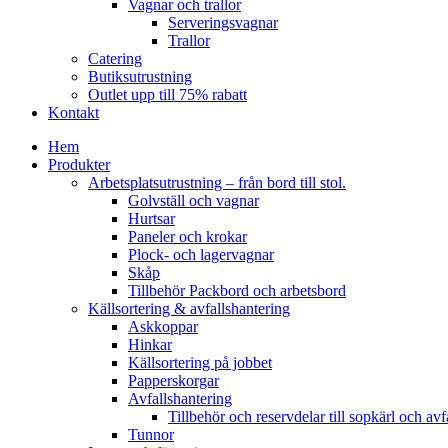
Vagnar och trallor
Serveringsvagnar
Trallor
Catering
Butiksutrustning
Outlet upp till 75% rabatt
Kontakt
Hem
Produkter
Arbetsplatsutrustning – från bord till stol.
Golvställ och vagnar
Hurtsar
Paneler och krokar
Plock- och lagervagnar
Skåp
Tillbehör Packbord och arbetsbord
Källsortering & avfallshantering
Askkoppar
Hinkar
Källsortering på jobbet
Papperskorgar
Avfallshantering
Tillbehör och reservdelar till sopkärl och avf
Tunnor