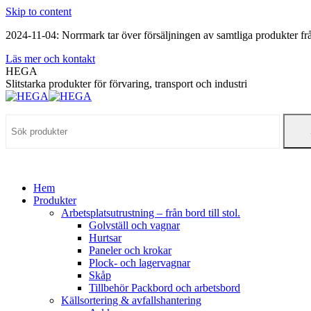
Skip to content
2024-11-04: Norrmark tar över försäljningen av samtliga produkter 
Läs mer och kontakt
HEGA
Slitstarka produkter för förvaring, transport och industri
Hem
Produkter
Arbetsplatsutrustning – från bord till stol.
Golvställ och vagnar
Hurtsar
Paneler och krokar
Plock- och lagervagnar
Skåp
Tillbehör Packbord och arbetsbord
Källsortering & avfallshantering