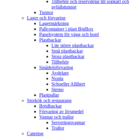
Tillbehör och reservdelar till sopkärl och
avfallstunnor
Tunnor
Lager och förvaring
Lagermärkning
Pallcontainer i plast BigBox
Panelsystem för vägg och bord
Plastbackar
Lite större plastbackar
Små plastbackar
Stora plastbackar
Tillbehör
Smådelsförvaring
Avdelare
Nopla
Schoeller Allibert
Stemo
Plastpallar
Storkök och restaurang
Brödbackar
Förvaring av livsmedel
Vagnar och trallor
Serveringsvagnar
Trallor
Catering