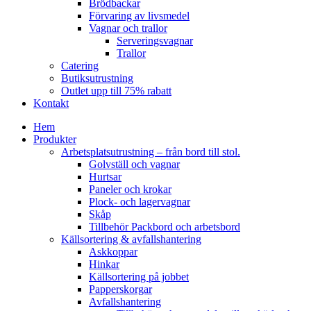
Brödbackar
Förvaring av livsmedel
Vagnar och trallor
Serveringsvagnar
Trallor
Catering
Butiksutrustning
Outlet upp till 75% rabatt
Kontakt
Hem
Produkter
Arbetsplatsutrustning – från bord till stol.
Golvställ och vagnar
Hurtsar
Paneler och krokar
Plock- och lagervagnar
Skåp
Tillbehör Packbord och arbetsbord
Källsortering & avfallshantering
Askkoppar
Hinkar
Källsortering på jobbet
Papperskorgar
Avfallshantering