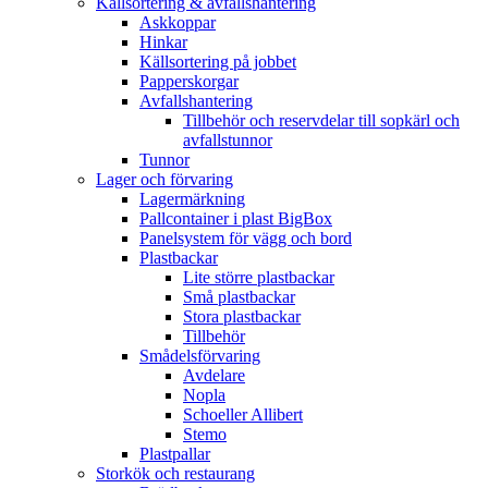
Källsortering & avfallshantering
Askkoppar
Hinkar
Källsortering på jobbet
Papperskorgar
Avfallshantering
Tillbehör och reservdelar till sopkärl och
avfallstunnor
Tunnor
Lager och förvaring
Lagermärkning
Pallcontainer i plast BigBox
Panelsystem för vägg och bord
Plastbackar
Lite större plastbackar
Små plastbackar
Stora plastbackar
Tillbehör
Smådelsförvaring
Avdelare
Nopla
Schoeller Allibert
Stemo
Plastpallar
Storkök och restaurang