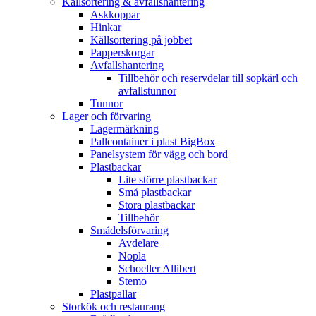
Källsortering & avfallshantering
Askkoppar
Hinkar
Källsortering på jobbet
Papperskorgar
Avfallshantering
Tillbehör och reservdelar till sopkärl och
avfallstunnor
Tunnor
Lager och förvaring
Lagermärkning
Pallcontainer i plast BigBox
Panelsystem för vägg och bord
Plastbackar
Lite större plastbackar
Små plastbackar
Stora plastbackar
Tillbehör
Smådelsförvaring
Avdelare
Nopla
Schoeller Allibert
Stemo
Plastpallar
Storkök och restaurang