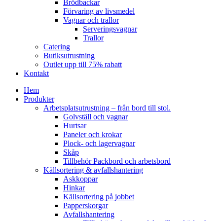
Brödbackar
Förvaring av livsmedel
Vagnar och trallor
Serveringsvagnar
Trallor
Catering
Butiksutrustning
Outlet upp till 75% rabatt
Kontakt
Hem
Produkter
Arbetsplatsutrustning – från bord till stol.
Golvställ och vagnar
Hurtsar
Paneler och krokar
Plock- och lagervagnar
Skåp
Tillbehör Packbord och arbetsbord
Källsortering & avfallshantering
Askkoppar
Hinkar
Källsortering på jobbet
Papperskorgar
Avfallshantering