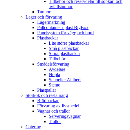
Tillbehör och reservdelar till sopkärl och
avfallstunnor
Tunnor
Lager och förvaring
Lagermärkning
Pallcontainer i plast BigBox
Panelsystem för vägg och bord
Plastbackar
Lite större plastbackar
Små plastbackar
Stora plastbackar
Tillbehör
Smådelsförvaring
Avdelare
Nopla
Schoeller Allibert
Stemo
Plastpallar
Storkök och restaurang
Brödbackar
Förvaring av livsmedel
Vagnar och trallor
Serveringsvagnar
Trallor
Catering