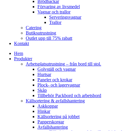
Brödbackar
Förvaring av livsmedel
Vagnar och trallor
Serveringsvagnar
Trallor
Catering
Butiksutrustning
Outlet upp till 75% rabatt
Kontakt
Hem
Produkter
Arbetsplatsutrustning – från bord till stol.
Golvställ och vagnar
Hurtsar
Paneler och krokar
Plock- och lagervagnar
Skåp
Tillbehör Packbord och arbetsbord
Källsortering & avfallshantering
Askkoppar
Hinkar
Källsortering på jobbet
Papperskorgar
Avfallshantering