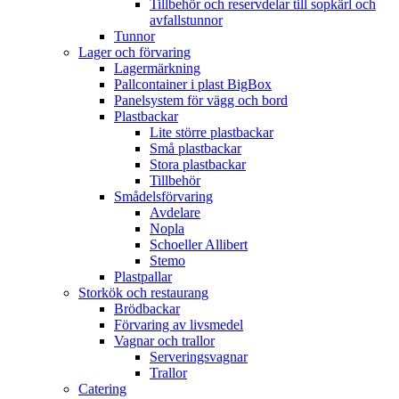
Tillbehör och reservdelar till sopkärl och
avfallstunnor
Tunnor
Lager och förvaring
Lagermärkning
Pallcontainer i plast BigBox
Panelsystem för vägg och bord
Plastbackar
Lite större plastbackar
Små plastbackar
Stora plastbackar
Tillbehör
Smådelsförvaring
Avdelare
Nopla
Schoeller Allibert
Stemo
Plastpallar
Storkök och restaurang
Brödbackar
Förvaring av livsmedel
Vagnar och trallor
Serveringsvagnar
Trallor
Catering