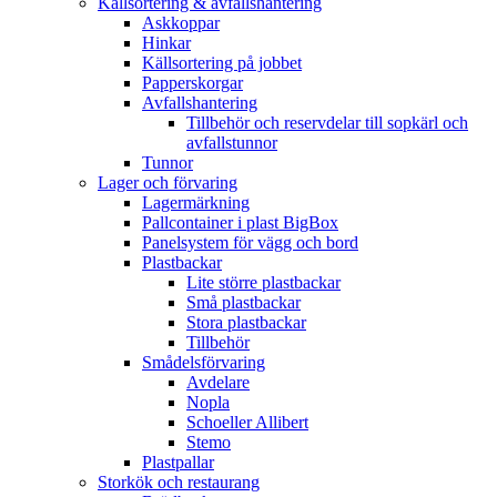
Källsortering & avfallshantering
Askkoppar
Hinkar
Källsortering på jobbet
Papperskorgar
Avfallshantering
Tillbehör och reservdelar till sopkärl och
avfallstunnor
Tunnor
Lager och förvaring
Lagermärkning
Pallcontainer i plast BigBox
Panelsystem för vägg och bord
Plastbackar
Lite större plastbackar
Små plastbackar
Stora plastbackar
Tillbehör
Smådelsförvaring
Avdelare
Nopla
Schoeller Allibert
Stemo
Plastpallar
Storkök och restaurang