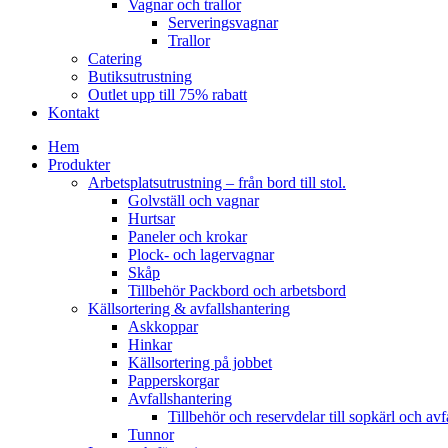
Vagnar och trallor
Serveringsvagnar
Trallor
Catering
Butiksutrustning
Outlet upp till 75% rabatt
Kontakt
Hem
Produkter
Arbetsplatsutrustning – från bord till stol.
Golvställ och vagnar
Hurtsar
Paneler och krokar
Plock- och lagervagnar
Skåp
Tillbehör Packbord och arbetsbord
Källsortering & avfallshantering
Askkoppar
Hinkar
Källsortering på jobbet
Papperskorgar
Avfallshantering
Tillbehör och reservdelar till sopkärl och avf
Tunnor