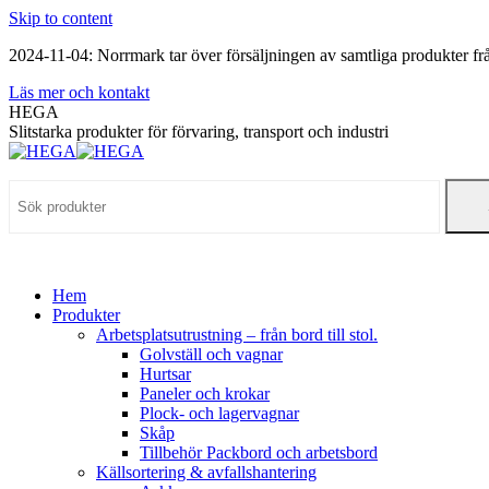
Skip to content
2024-11-04: Norrmark tar över försäljningen av samtliga produkter 
Läs mer och kontakt
HEGA
Slitstarka produkter för förvaring, transport och industri
Hem
Produkter
Arbetsplatsutrustning – från bord till stol.
Golvställ och vagnar
Hurtsar
Paneler och krokar
Plock- och lagervagnar
Skåp
Tillbehör Packbord och arbetsbord
Källsortering & avfallshantering