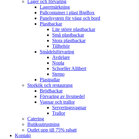
Lager och förvaring
Lagermärkning
Pallcontainer i plast BigBox
Panelsystem för vägg och bord
Plastbackar
Lite större plastbackar
Små plastbackar
Stora plastbackar
Tillbehör
Smådelsförvaring
Avdelare
Nopla
Schoeller Allibert
Stemo
Plastpallar
Storkök och restaurang
Brödbackar
Förvaring av livsmedel
Vagnar och trallor
Serveringsvagnar
Trallor
Catering
Butiksutrustning
Outlet upp till 75% rabatt
Kontakt