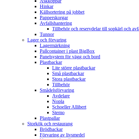
Askkoppar
Hinkar
Källsortering på jobbet
Papperskorgar
Avfallshantering
Tillbehör och reservdelar till sopkärl och avf
Tunnor
Lager och förvaring
Lagermärkning
Pallcontainer i plast BigBox
Panelsystem för vägg och bord
Plastbackar
Lite större plastbackar
Små plastbackar
Stora plastbackar
Tillbehör
Smådelsförvaring
Avdelare
Nopla
Schoeller Allibert
Stemo
Plastpallar
Storkök och restaurang
Brödbackar
Förvaring av livsmedel