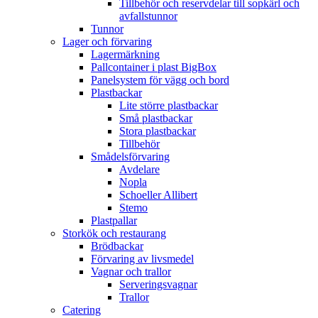
Tillbehör och reservdelar till sopkärl och
avfallstunnor
Tunnor
Lager och förvaring
Lagermärkning
Pallcontainer i plast BigBox
Panelsystem för vägg och bord
Plastbackar
Lite större plastbackar
Små plastbackar
Stora plastbackar
Tillbehör
Smådelsförvaring
Avdelare
Nopla
Schoeller Allibert
Stemo
Plastpallar
Storkök och restaurang
Brödbackar
Förvaring av livsmedel
Vagnar och trallor
Serveringsvagnar
Trallor
Catering