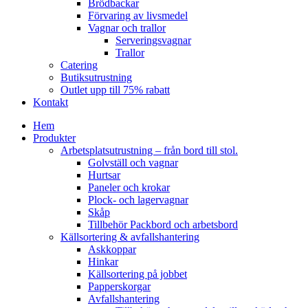
Brödbackar
Förvaring av livsmedel
Vagnar och trallor
Serveringsvagnar
Trallor
Catering
Butiksutrustning
Outlet upp till 75% rabatt
Kontakt
Hem
Produkter
Arbetsplatsutrustning – från bord till stol.
Golvställ och vagnar
Hurtsar
Paneler och krokar
Plock- och lagervagnar
Skåp
Tillbehör Packbord och arbetsbord
Källsortering & avfallshantering
Askkoppar
Hinkar
Källsortering på jobbet
Papperskorgar
Avfallshantering