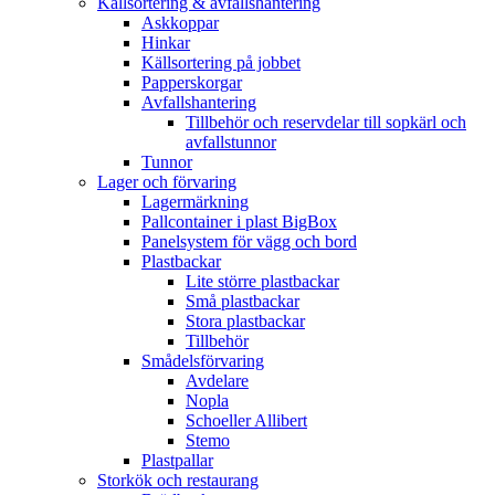
Källsortering & avfallshantering
Askkoppar
Hinkar
Källsortering på jobbet
Papperskorgar
Avfallshantering
Tillbehör och reservdelar till sopkärl och
avfallstunnor
Tunnor
Lager och förvaring
Lagermärkning
Pallcontainer i plast BigBox
Panelsystem för vägg och bord
Plastbackar
Lite större plastbackar
Små plastbackar
Stora plastbackar
Tillbehör
Smådelsförvaring
Avdelare
Nopla
Schoeller Allibert
Stemo
Plastpallar
Storkök och restaurang