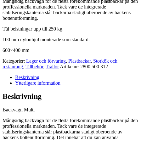
Mångsidig backvagn för de flesta förekommande plastbackar på den
proffessionella marknaden. Tack vare de integrerade
stabilseringskanterna står backarna stadigt oberoende av backens
bottenutformning.
Tål belstningar upp till 250 kg.
100 mm nylonhjul monterade som standard.
600×400 mm
Kategorier:
Lager och förvaring
,
Plastbackar
,
Storkök och
restaurang
,
Tillbehör
,
Trallor
Artikelnr:
2800.500.312
Beskrivning
Ytterligare information
Beskrivning
Backvagn Multi
Mångsidig backvagn för de flesta förekommande plastbackar på den
proffessionella marknaden. Tack vare de integrerade
stabilseringskanterna står plastbackarna stadigt oberoende av
backens bottenutformning. Det innebär att du kan använda