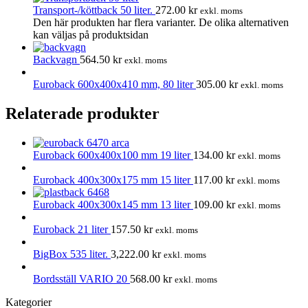
Transport-/köttback 50 liter.
272.00
kr
exkl. moms
Den här produkten har flera varianter. De olika alternativen
kan väljas på produktsidan
Backvagn
564.50
kr
exkl. moms
Euroback 600x400x410 mm, 80 liter
305.00
kr
exkl. moms
Relaterade produkter
Euroback 600x400x100 mm 19 liter
134.00
kr
exkl. moms
Euroback 400x300x175 mm 15 liter
117.00
kr
exkl. moms
Euroback 400x300x145 mm 13 liter
109.00
kr
exkl. moms
Euroback 21 liter
157.50
kr
exkl. moms
BigBox 535 liter.
3,222.00
kr
exkl. moms
Bordsställ VARIO 20
568.00
kr
exkl. moms
Kategorier