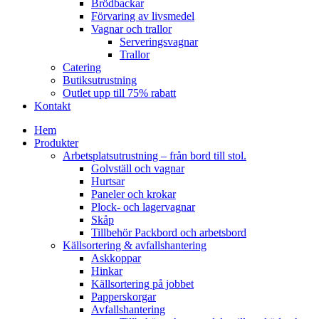
Brödbackar
Förvaring av livsmedel
Vagnar och trallor
Serveringsvagnar
Trallor
Catering
Butiksutrustning
Outlet upp till 75% rabatt
Kontakt
Hem
Produkter
Arbetsplatsutrustning – från bord till stol.
Golvställ och vagnar
Hurtsar
Paneler och krokar
Plock- och lagervagnar
Skåp
Tillbehör Packbord och arbetsbord
Källsortering & avfallshantering
Askkoppar
Hinkar
Källsortering på jobbet
Papperskorgar
Avfallshantering