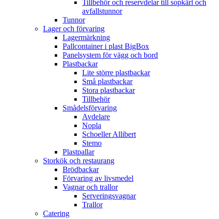
Tillbehör och reservdelar till sopkärl och
avfallstunnor
Tunnor
Lager och förvaring
Lagermärkning
Pallcontainer i plast BigBox
Panelsystem för vägg och bord
Plastbackar
Lite större plastbackar
Små plastbackar
Stora plastbackar
Tillbehör
Smådelsförvaring
Avdelare
Nopla
Schoeller Allibert
Stemo
Plastpallar
Storkök och restaurang
Brödbackar
Förvaring av livsmedel
Vagnar och trallor
Serveringsvagnar
Trallor
Catering