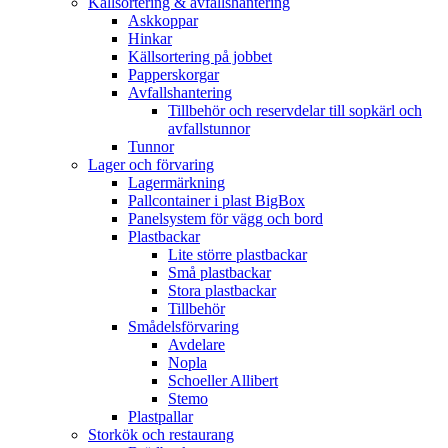
Källsortering & avfallshantering
Askkoppar
Hinkar
Källsortering på jobbet
Papperskorgar
Avfallshantering
Tillbehör och reservdelar till sopkärl och
avfallstunnor
Tunnor
Lager och förvaring
Lagermärkning
Pallcontainer i plast BigBox
Panelsystem för vägg och bord
Plastbackar
Lite större plastbackar
Små plastbackar
Stora plastbackar
Tillbehör
Smådelsförvaring
Avdelare
Nopla
Schoeller Allibert
Stemo
Plastpallar
Storkök och restaurang