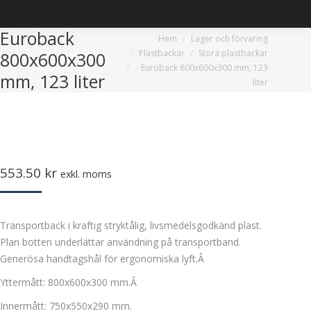
Euroback
Du är här:
Hem
Lager och förvaring
Plastbackar
Stora plastbackar
800x600x300
Euroback 800x600x300 mm, 123
mm, 123 liter
liter
553.50
kr
exkl. moms
Transportback i kraftig stryktålig, livsmedelsgodkänd plast.
Plan botten underlättar användning på transportband.
Generösa handtagshål för ergonomiska lyft.Â
Yttermått: 800x600x300 mm.Â
Innermått: 750x550x290 mm.