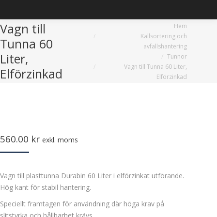
Vagn till
Du är här:
Hem
Källsortering och
Tunna 60
avfallshantering
Liter,
Tunnor
Vagn till Tunna 60 Liter,
Elförzinkad
Elförzinkad
560.00
kr
exkl. moms
Vagn till plasttunna Durabin 60 Liter i elförzinkat utförande.
Hög kant för stabil hantering.
Speciellt framtagen för användning där höga krav på
slitstyrka och hållbarhet krävs.