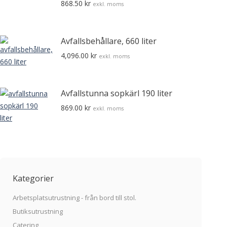
868.50
kr
exkl. moms
Avfallsbehållare, 660 liter
4,096.00
kr
exkl. moms
Den
här
Avfallstunna sopkärl 190 liter
produkten
869.00
kr
exkl. moms
har
flera
varianter.
De
olika
Kategorier
alternativen
kan
Arbetsplatsutrustning - från bord till stol.
väljas
Butiksutrustning
på
Catering
produktsidan