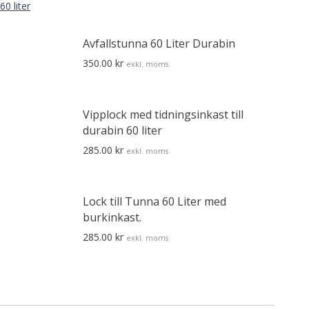
Den
här
Avfallstunna 60 Liter Durabin
produkten
350.00
kr
exkl. moms
har
flera
Den
varianter.
här
Vipplock med tidningsinkast till
De
durabin 60 liter
produkten
olika
har
285.00
kr
exkl. moms
alternativen
flera
kan
varianter.
väljas
De
Lock till Tunna 60 Liter med
på
olika
burkinkast.
produktsidan
alternativen
285.00
kr
exkl. moms
kan
väljas
på
produktsidan