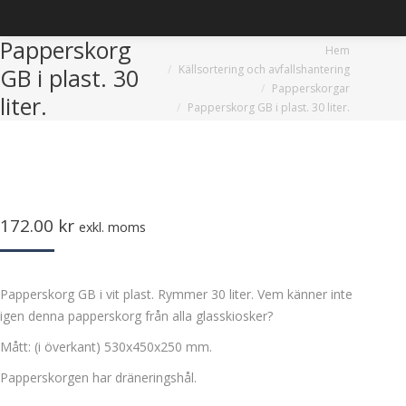
Papperskorg
Du är här:
Hem
Källsortering och avfallshantering
GB i plast. 30
Papperskorgar
liter.
Papperskorg GB i plast. 30 liter.
172.00
kr
exkl. moms
Papperskorg GB i vit plast. Rymmer 30 liter. Vem känner inte
igen denna papperskorg från alla glasskiosker?
Mått: (i överkant) 530x450x250 mm.
Papperskorgen har dräneringshål.