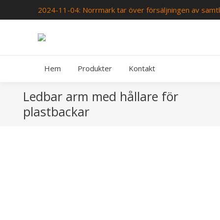
2024-11-04: Norrmark tar över försäljningen av samtl
Hem
Produkter
Kontakt
Ledbar arm med hållare för
plastbackar