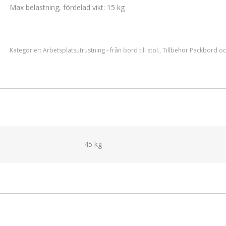
Max belastning, fördelad vikt: 15 kg
Kategorier:
Arbetsplatsutrustning - från bord till stol.
,
Tillbehör Packbord o
45 kg