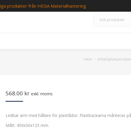
iga produkter från HEGA Materialhantering.
Du är här:
Hem
Arbetsplatsutrustning
568.00
kr
exkl. moms
Ledbar arm med hållare för plastlådor. Plastbackarna månteras på
Mått: 450x50x125 mm.