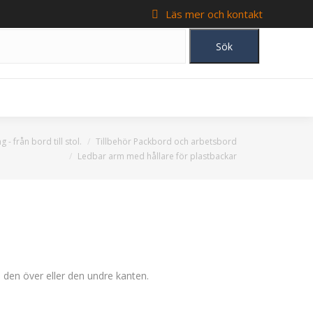
Läs mer och kontakt
 - från bord till stol.
Tillbehör Packbord och arbetsbord
Ledbar arm med hållare för plastbackar
 den över eller den undre kanten.