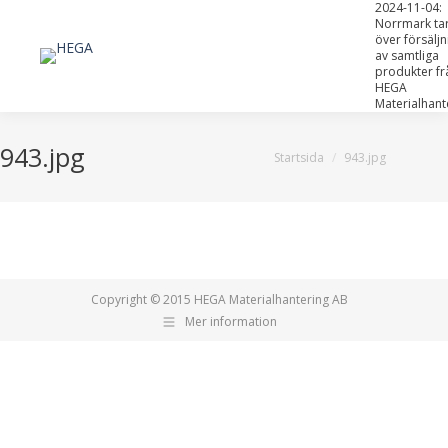
2024-11-04:
Norrmark ta
över försälj
av samtliga
produkter fr
HEGA
Materialhant
943.jpg
Du är här:
Startsida
943.jpg
Copyright © 2015
HEGA Materialhantering AB
Mer information